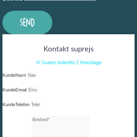
Send
Kontakt suprejs
Vi Svarer Indenfor 2 Hverdage
KundeNavn
KundeEmail
KundeTelefon