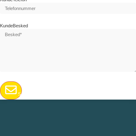
KundeBesked
Send