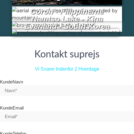
Coron - Filippinerne
Namtso Lake - Kina
Everland - South Korea
Kontakt suprejs
Vi Svarer Indenfor 2 Hverdage
KundeNavn
KundeEmail
KundeTelefon