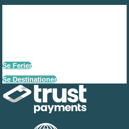
Find jeres næste
rejsemål
Se Ferier
Se Destinationer