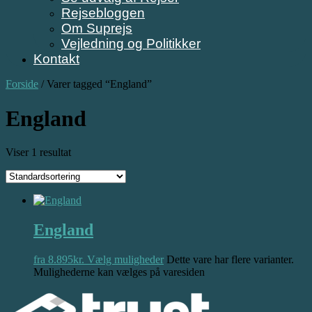
Rejsebloggen
Om Suprejs
Vejledning og Politikker
Kontakt
Forside
/ Varer tagged “England”
England
Viser 1 resultat
England
fra
8.895
kr.
Vælg muligheder
Dette vare har flere varianter.
Mulighederne kan vælges på varesiden