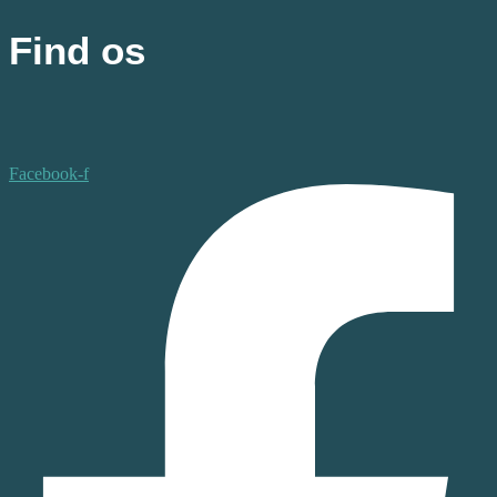
på
varesiden
Find os
Facebook-f