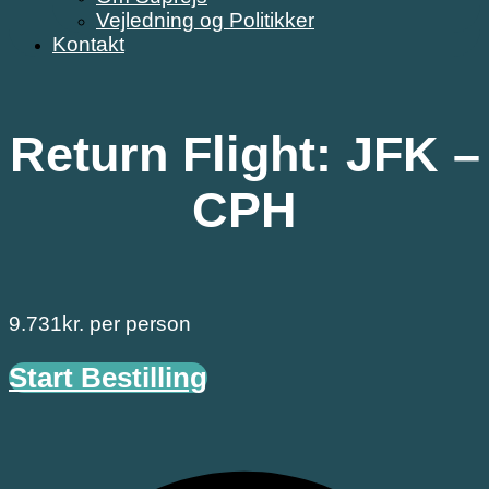
Vejledning og Politikker
Kontakt
Return Flight: JFK –
CPH
9.731
kr.
per person
Start Bestilling